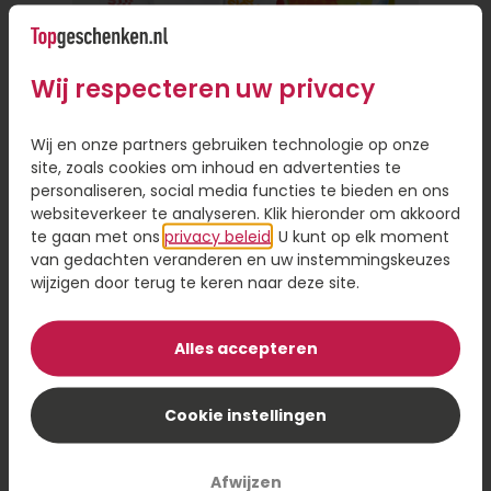
alleen gemakkelijk, want je hoeft de deur niet uit,
maar het bespaart je ook veel tijd. Je hoeft geen
fysieke winkel te bezoeken of een reisafstand af
Wij respecteren uw privacy
te leggen als de persoon ver weg woont.
Persoonlijke touch toevoegen aan
Wij en onze partners gebruiken technologie op onze
site, zoals cookies om inhoud en advertenties te
cadeau
personaliseren, social media functies te bieden en ons
websiteverkeer te analyseren. Klik hieronder om akkoord
Online een cadeautje versturen is handig, omdat
te gaan met ons
privacy beleid
. U kunt op elk moment
je de keuze hebt uit een ruim assortiment en je
van gedachten veranderen en uw instemmingskeuzes
hoeft niet gehaast een beslissing te nemen. Even
wijzigen door terug te keren naar deze site.
scrollen door het assortiment en een cadeau
Brievenbus Zomercadeau
sturen op het moment dat voor jou uitkomt. Wil
je een cadeau bezorgen, maar wel iets
Alles accepteren
persoonlijks toevoegen? Laat je cadeau dan
8,95
personaliseren met een foto of naam op je
Cookie instellingen
Bestel
cadeau. Dit geeft een persoonlijk tintje en maakt
je cadeau nog specialer.
Afwijzen