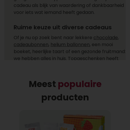
cadeau als blijk van waardering of dankbaarheid
voor iets wat iemand heeft gedaan.
Ruime keuze uit diverse cadeaus
Of je nu op zoek bent naar lekkere
chocolade
,
cadeaubonnen
,
helium ballonnen
, een mooi
boeket, heerlijke taart of een gezonde fruitmand:
we hebben alles in huis. Topgeschenken heeft
cadeaus voor ieder moment! Ga je een cadeau
versturen zoals een feestelijke champagne fles,
heerlijke chocolade of combineer je het allebei
Meest
populaire
met een helium ballon uit ons ruime
assortiment?
producten
Gemakkelijk cadeaus bezorgen
Bij wie laat jij een cadeau bezorgen? Een cadeau
bezorgen bij één of meer ontvangers is niet