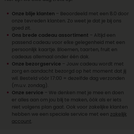
een account aan
Wil je over een week of later een cadeau laten
Onze blije klanten
– Beoordeeld met een 8.0 door
bezorgen? Dat kan. Zo plan je cadeaus vooruit
onze tevreden klanten. Zo weet je dat je bij ons
en vergeet je ze niet. Kies de juiste datum bij je
goed zit.
bestelling en wij regelen de rest. Wil je een groot
Ons brede cadeau assortiment
– Altijd een
aantal cadeaus laten bezorgen? Onze sales
passend cadeau voor elke gelegenheid met een
afdeling staat klaar voor al je cadeaus, offertes,
persoonlijk kaartje. Bloemen, taarten, fruit en
personalisaties en account aanvragen. Maak
cadeaus allemaal onder één dak.
een account aan, vraag online een offerte aan of
Onze bezorgservice
– Jouw cadeau wordt met
neem contact op met ons salesteam voor
zorg en aandacht bezorgd op het moment dat jij
vragen over het bezorgen van een cadeau.
wil. Besteld vóór 17:00 = dezelfde dag verzonden
Bereik ons op 088 - 110 80 88 of via
(m.u.v. zondag).
sales@topgeschenken.nl
.
Onze service
– We denken met je mee en doen
er alles aan om jou blij te maken, óók als er iets
niet volgens plan gaat. Ook voor zakelijke klanten
hebben we een speciale service met een
zakelijk
account
.