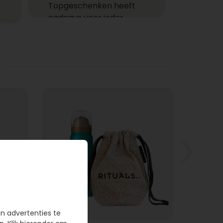
Topgeschenken heeft
cadeaus voor ieder
moment! Ga je een cadeau
versturen zoals een
feestelijke champagne fles,
heerlijke chocolade of
combineer je het allebei
met een helium ballon uit
ons ruime assortiment?
Gemakkelijk cadeaus
bezorgen
Bij wie laat jij een cadeau
bezorgen? Een cadeau
bezorgen bij één of meer
ontvangers is niet alleen
gemakkelijk, want je hoeft
en advertenties te
de deur niet uit, maar het