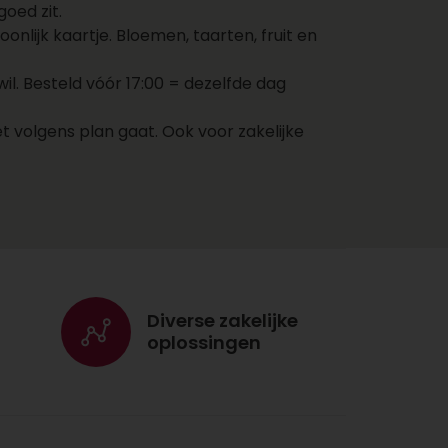
oed zit.
adres van de ontvanger in
nlijk kaartje. Bloemen, taarten, fruit en
en kies een bezorgdatum.
Jouw cadeau wordt nu
. Besteld vóór 17:00 = dezelfde dag
direct naar de ontvanger
gestuurd op jouw
t volgens plan gaat. Ook voor zakelijke
aangegeven dag. Voeg nog
een kaartje toe met een
persoonlijke boodschap
zodat de ontvanger weet
dat het cadeau van jou
komt!
Voordelen cadeaus
Diverse zakelijke
versturen via
oplossingen
Topgeschenken.nl
Met één account bestel
je cadeaus, bloemen,