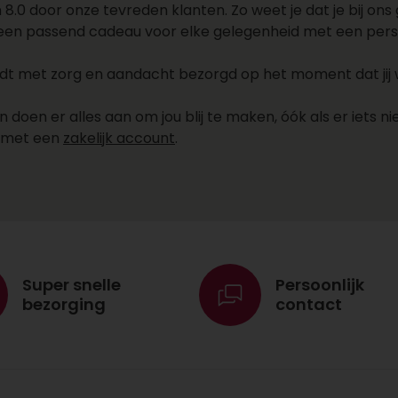
.0 door onze tevreden klanten. Zo weet je dat je bij ons g
 een passend cadeau voor elke gelegenheid met een persoo
 met zorg en aandacht bezorgd op het moment dat jij wil
oen er alles aan om jou blij te maken, óók als er iets nie
e met een
zakelijk account
.
Super snelle
Persoonlijk
bezorging
contact