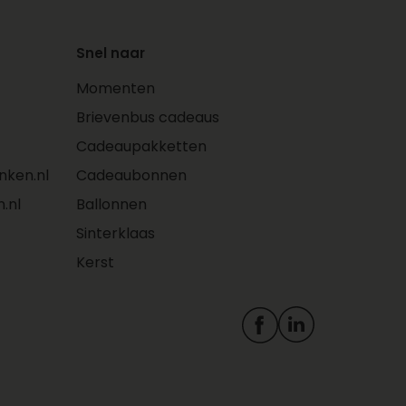
taarten en fruit
Je hebt inzicht in eerdere
bestellingen in jouw
Snel naar
account
Momenten
Personaliseer je cadeau
met foto’s, kaartjes en
Brievenbus cadeaus
logo’s
Cadeaupakketten
Adressen worden
ken.nl
Cadeaubonnen
automatisch opgeslagen
in jouw persoonlijke
.nl
Ballonnen
adresboek. Zo plaats je
Sinterklaas
makkelijk een
Kerst
herhaalbestelling
Bestel je zakelijk? Dan
profiteer je ook van deze
voordelen met een Zakelijk
account: