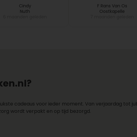
daarna opstuurde. Kla
Cindy
F Rans Van Os
Nuth
Oostkapelle
6 maanden geleden
7 maanden geleden
en.nl?
ukste cadeaus voor ieder moment. Van verjaardag tot jubi
zorg wordt verpakt en op tijd bezorgd.