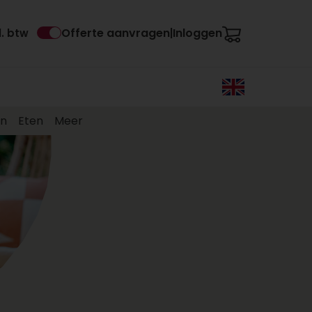
Offerte aanvragen
Inloggen
l. btw
|
en
Eten
Meer