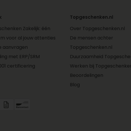
k
Topgeschenken.nl
chenken Zakelijk: één
Over Topgeschenken.nl
rm voor al jouw attenties
De mensen achter
e aanvragen
Topgeschenken.nl
ling met ERP/SRM
Duurzaamheid Topgeschen
01 certificering
Werken bij Topgeschenken
Beoordelingen
Blog