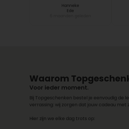
fruitmand pas na 5 dagen bij
eren
mijn collega gebracht, dus
Hanneke
Ede
dat melde ik bij
eden
6 maanden geleden
Topgeschenken, want dit
vond ik niet leuk en zij
hebben meteen de volgende
dag een nieuwe fruitmand
bij mijn collega laten
bezorgen. Zeer netjes
opgelost!!
Waarom Topgeschenk
Voor ieder moment.
Bij Topgeschenken bestel je eenvoudig de le
verrassing: wij zorgen dat jouw cadeau met 
Hier zijn we elke dag trots op: