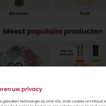
Bloemen
Fruit
Meest
populaire
producten
eren uw privacy
s gebruiken technologie op onze site, zoals cookies om inhoud 