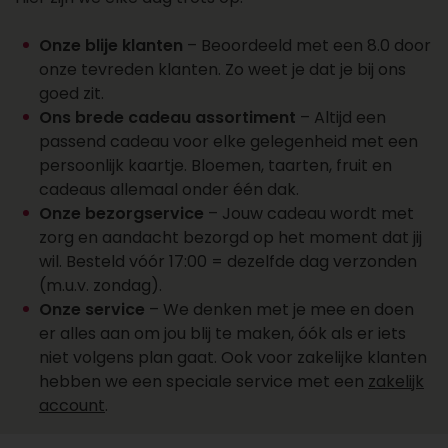
een account aan
Wil je over een week of later een cadeau laten
Onze blije klanten
– Beoordeeld met een 8.0 door
bezorgen? Dat kan. Zo plan je cadeaus vooruit
onze tevreden klanten. Zo weet je dat je bij ons
en vergeet je ze niet. Kies de juiste datum bij je
goed zit.
bestelling en wij regelen de rest. Wil je een groot
Ons brede cadeau assortiment
– Altijd een
aantal cadeaus laten bezorgen? Onze sales
passend cadeau voor elke gelegenheid met een
afdeling staat klaar voor al je cadeaus, offertes,
persoonlijk kaartje. Bloemen, taarten, fruit en
personalisaties en account aanvragen. Maak
cadeaus allemaal onder één dak.
een account aan, vraag online een offerte aan of
Onze bezorgservice
– Jouw cadeau wordt met
neem contact op met ons salesteam voor
zorg en aandacht bezorgd op het moment dat jij
vragen over het bezorgen van een cadeau.
wil. Besteld vóór 17:00 = dezelfde dag verzonden
Bereik ons op 088 - 110 80 88 of via
(m.u.v. zondag).
sales@topgeschenken.nl
.
Onze service
– We denken met je mee en doen
er alles aan om jou blij te maken, óók als er iets
niet volgens plan gaat. Ook voor zakelijke klanten
hebben we een speciale service met een
zakelijk
account
.