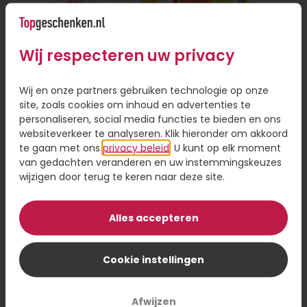
alleen gemakkelijk, want je hoeft de deur niet uit,
maar het bespaart je ook veel tijd. Je hoeft geen
fysieke winkel te bezoeken of een reisafstand af
Wij respecteren uw privacy
te leggen als de persoon ver weg woont.
Persoonlijke touch toevoegen aan
Wij en onze partners gebruiken technologie op onze
site, zoals cookies om inhoud en advertenties te
cadeau
personaliseren, social media functies te bieden en ons
websiteverkeer te analyseren. Klik hieronder om akkoord
Online een cadeautje versturen is handig, omdat
te gaan met ons
privacy beleid
. U kunt op elk moment
je de keuze hebt uit een ruim assortiment en je
van gedachten veranderen en uw instemmingskeuzes
hoeft niet gehaast een beslissing te nemen. Even
wijzigen door terug te keren naar deze site.
scrollen door het assortiment en een cadeau
Brievenbus Zomercadeau
sturen op het moment dat voor jou uitkomt. Wil
je een cadeau bezorgen, maar wel iets
Alles accepteren
persoonlijks toevoegen? Laat je cadeau dan
8,95
personaliseren met een foto of naam op je
Cookie instellingen
Bestel
cadeau. Dit geeft een persoonlijk tintje en maakt
je cadeau nog specialer.
Afwijzen