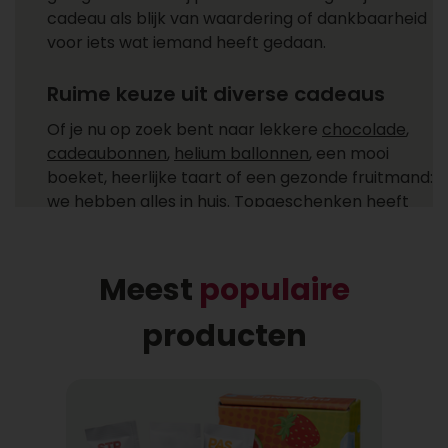
cadeau als blijk van waardering of dankbaarheid
voor iets wat iemand heeft gedaan.
Ruime keuze uit diverse cadeaus
Of je nu op zoek bent naar lekkere
chocolade
,
cadeaubonnen
,
helium ballonnen
, een mooi
boeket, heerlijke taart of een gezonde fruitmand:
we hebben alles in huis. Topgeschenken heeft
cadeaus voor ieder moment! Ga je een cadeau
versturen zoals een feestelijke champagne fles,
heerlijke chocolade of combineer je het allebei
Meest
populaire
met een helium ballon uit ons ruime
assortiment?
producten
Gemakkelijk cadeaus bezorgen
Bij wie laat jij een cadeau bezorgen? Een cadeau
bezorgen bij één of meer ontvangers is niet