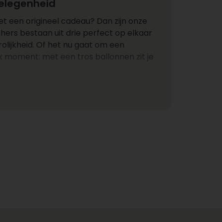
gelegenheid
t een origineel cadeau? Dan zijn onze
hers bestaan uit drie perfect op elkaar
olijkheid. Of het nu gaat om een
jk moment: met een tros ballonnen zit je
liseerbaar
dat je in plaats van één ballon nu een
stellen. De bovenste ballon is de echte
egenheid. Denk aan thema ballonnen met
r”, “Good Luck”, “It’s a boy” of “It’s a
e pasteltinten. In onze webshop zie je bij
 wordt aangegeven met de tekst bij de