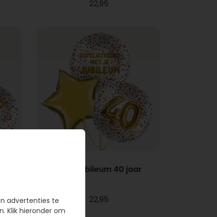
22,95
et
Tros Jubileum 40 jaar
22,95
en advertenties te
n. Klik hieronder om