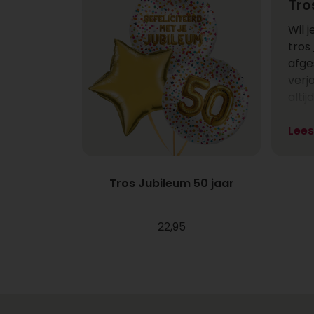
Tro
Wil 
tros
afge
verj
altij
Lee
Maa
Wat 
set 
Tros Jubileum 50 jaar
blik
teks
girl
22,95
elk 
prod
Tro