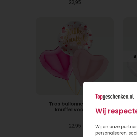
22,95
B
Tros ballonnen Dikke
Tr
knuffel voor jou
Wij respect
22,95
Wij en onze partner
personaliseren, soc