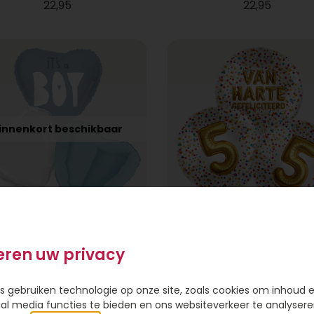
22,95
22,95
innenkort beschikbaar
Tros Gefeliciteerd m
os ballonnen It's a boy
getal naar keuze
eren uw privacy
Vanaf
22,95
22,95
s gebruiken technologie op onze site, zoals cookies om inhoud 
ial media functies te bieden en ons websiteverkeer te analysere