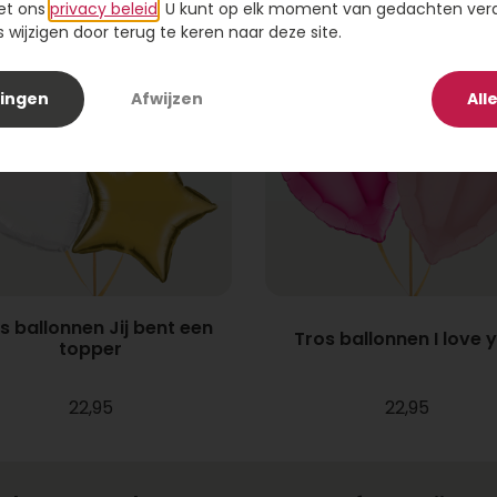
et ons
privacy beleid
. U kunt op elk moment van gedachten ve
wijzigen door terug te keren naar deze site.
lingen
Afwijzen
All
s ballonnen Jij bent een
Tros ballonnen I love 
topper
22,95
22,95