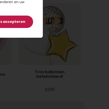
randeren en uw
es accepteren
Tros ballonnen
you
Gefeliciteerd!
22,95