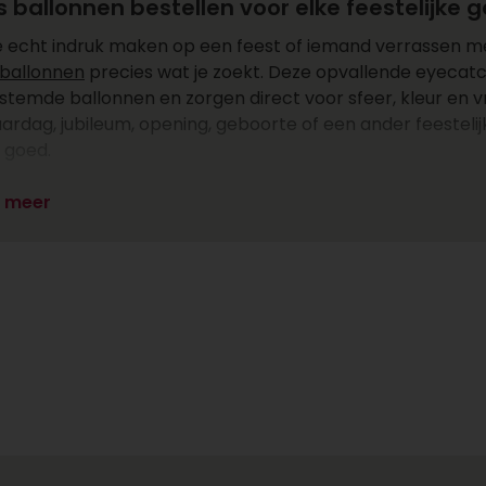
s ballonnen bestellen voor elke feestelijke 
je echt indruk maken op een feest of iemand verrassen me
ballonnen
precies wat je zoekt. Deze opvallende eyecatc
stemde ballonnen en zorgen direct voor sfeer, kleur en vr
aardag, jubileum, opening, geboorte of een ander feesteli
d goed.
s meer
k je eigen tros ballonnen: volledig persona
deze ballonnen onderscheidt van de standaardvariant, is 
van drie ontvangt. Daarnaast kun je jouw eigen tros samen
vanger, waarbij je een ontwerp kiest dat past bij de gel
ten als “Happy Birthday”, “Gefeliciteerd”, “Je bent een toppe
”. Voor geboortes kun je ook kiezen voor ballonnen in zacht
product duidelijk of je de ballon kunt personaliseren. Dit
uctfoto: “Kies zelf je thema ballon”.
s heliumballonnen versturen als verrassing