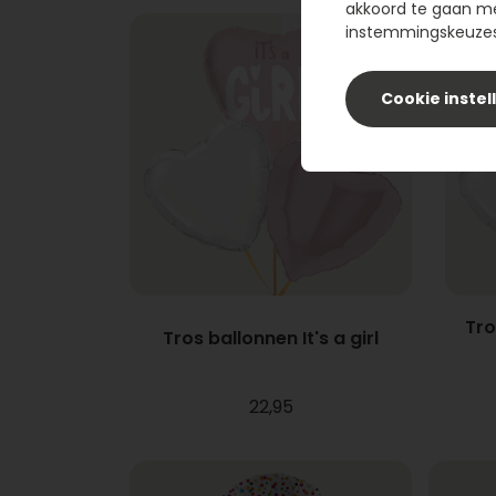
akkoord te gaan m
instemmingskeuzes 
Cookie instel
Tro
Tros ballonnen It's a girl
22,95